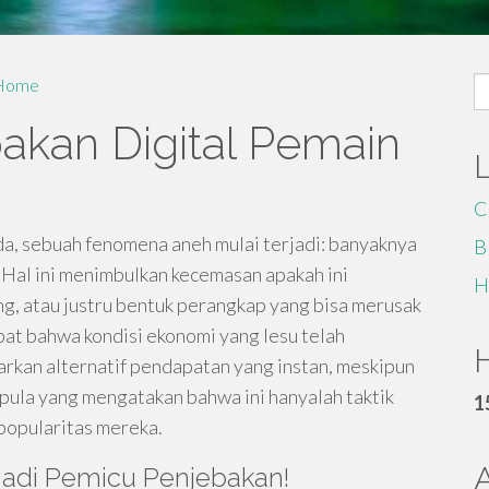
S
Home
fo
bakan Digital Pemain
C
, sebuah fenomena aneh mulai terjadi: banyaknya
B
. Hal ini menimbulkan kecemasan apakah ini
H
g, atau justru bentuk perangkap yang bisa merusak
t bahwa kondisi ekonomi yang lesu telah
H
rkan alternatif pendapatan yang instan, meskipun
pula yang mengatakan bahwa ini hanyalah taktik
1
popularitas mereka.
 Jadi Pemicu Penjebakan!