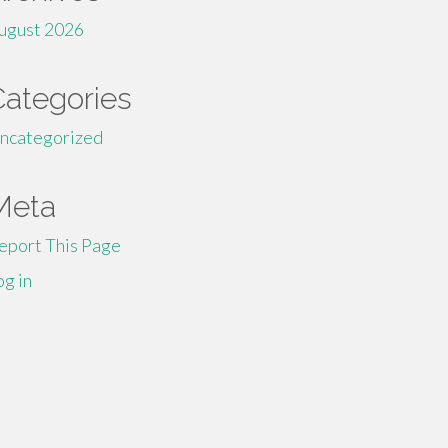
ugust 2026
Categories
ncategorized
Meta
eport This Page
og in