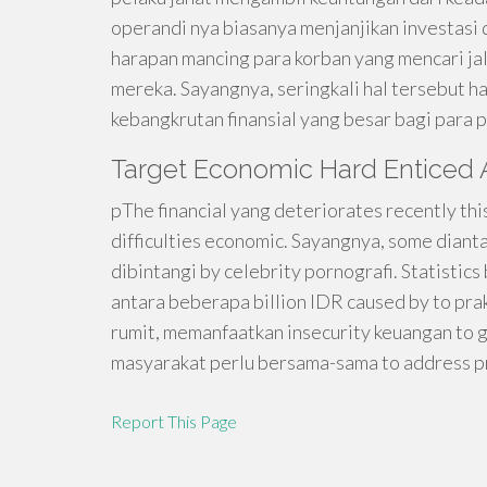
operandi nya biasanya menjanjikan investasi 
harapan mancing para korban yang mencari ja
mereka. Sayangnya, seringkali hal tersebut ha
kebangkrutan finansial yang besar bagi para 
Target Economic Hard Enticed A
pThe financial yang deteriorates recently t
difficulties economic. Sayangnya, some diant
dibintangi by celebrity pornografi. Statistic
antara beberapa billion IDR caused by to prak
rumit, memanfaatkan insecurity keuangan to 
masyarakat perlu bersama-sama to address pr
Report This Page