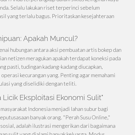
a. Selalu lakukan riset terperinci sebelum
il yang terlalu bagus. Prioritaskan kesejahteraan
enipuan: Apakah Muncul?
genai hubungan antara aksi pembuatan artis bokep dan
ian netizen meragukan apakah terdapat koneksi pada
yang pasti, tudingan kadang-kadang diucapkan,
 operasi kecurangan yang. Penting agar memahami
asi yang diselidiki dengan teliti.
Licik Eksploitasi Ekonomi Sulit"
asyarakat Indonesia menjadi lahan subur bagi
eputusasaan banyak orang. "Perah Susu Online,"
 sosial, adalah ilustrasi mengerikan dari bagaimana
aan sulit yang dialami banyak keluarga. Modus