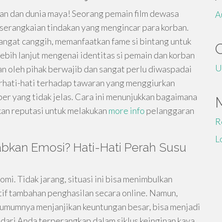
an dan dunia maya! Seorang pemain film dewasa
A
k serangkaian tindakan yang mengincar para korban.
ngat canggih, memanfaatkan fame si bintang untuk
bih lanjut mengenai identitas si pemain dan korban
U
n oleh pihak berwajib dan sangat perlu diwaspadai
erhati-hati terhadap tawaran yang menggiurkan
mber yang tidak jelas. Cara ini menunjukkan bagaimana
an reputasi untuk melakukan
more info
pelanggaran
R
L
bkan Emosi? Hati-Hati Perah Susu
mi. Tidak jarang, situasi ini bisa menimbulkan
atif tambahan penghasilan secara online. Namun,
g umumnya menjanjikan keuntungan besar, bisa menjadi
dari Anda terperangkap dalam siklus keinginan kaya