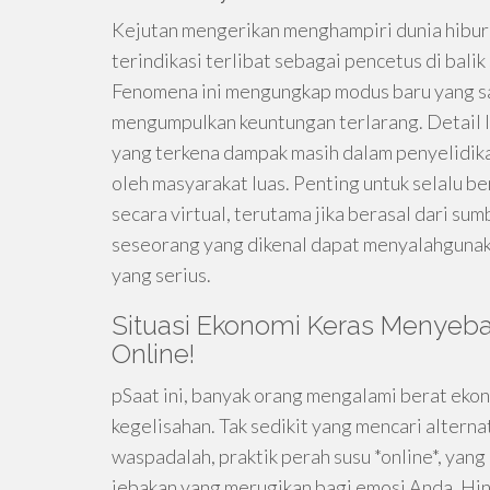
Kejutan mengerikan menghampiri dunia hibur
terindikasi terlibat sebagai pencetus di bali
Fenomena ini mengungkap modus baru yang sa
mengumpulkan keuntungan terlarang. Detail le
yang terkena dampak masih dalam penyelidika
oleh masyarakat luas. Penting untuk selalu b
secara virtual, terutama jika berasal dari su
seseorang yang dikenal dapat menyalahgunak
yang serius.
Situasi Ekonomi Keras Menyeba
Online!
pSaat ini, banyak orang mengalami berat ekono
kegelisahan. Tak sedikit yang mencari altern
waspadalah, praktik perah susu *online*, yan
jebakan yang merugikan bagi emosi Anda. Hin