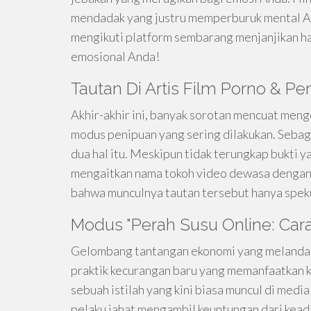
mendadak yang justru memperburuk mental And
mengikuti platform sembarang menjanjikan has
emosional Anda!
Tautan Di Artis Film Porno & P
Akhir-akhir ini, banyak sorotan mencuat men
modus penipuan yang sering dilakukan. Sebag
dua hal itu. Meskipun tidak terungkap bukti 
mengaitkan nama tokoh video dewasa dengan
bahwa munculnya tautan tersebut hanya spekul
Modus "Perah Susu Online: Cara 
Gelombang tantangan ekonomi yang melanda m
praktik kecurangan baru yang memanfaatkan k
sebuah istilah yang kini biasa muncul di media
pelaku jahat mengambil keuntungan dari kead