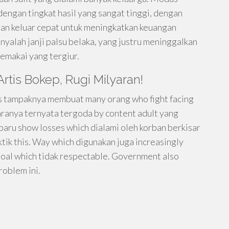
dengan tingkat hasil yang sangat tinggi, dengan
lan keluar cepat untuk meningkatkan keuangan
nyalah janji palsu belaka, yang justru meninggalkan
pemakai yang tergiur.
rtis Bokep, Rugi Milyaran!
his tampaknya membuat many orang who fight facing
aranya ternyata tergoda by content adult yang
s baru show losses which dialami oleh korban berkisar
tik this. Way which digunakan juga increasingly
goal which tidak respectable. Government also
oblem ini.