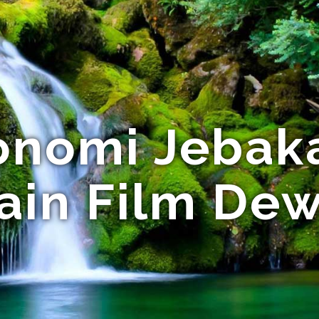
konomi Jebaka
in Film De