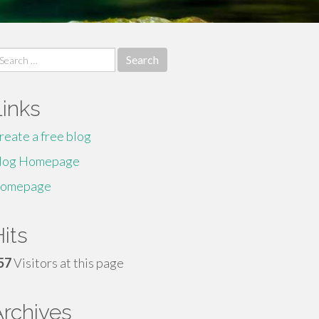
earch
r:
Links
reate a free blog
log Homepage
omepage
its
57
Visitors at this page
Archives